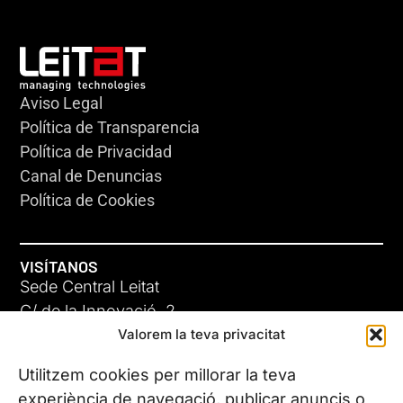
Aviso Legal
Política de Transparencia
Política de Privacidad
Canal de Denuncias
Política de Cookies
VISÍTANOS
Sede Central Leitat
C/ de la Innovació, 2
Valorem la teva privacitat
08225 Terrassa, (Barcelona)
Conoce todas nuestras sedes
Utilitzem cookies per millorar la teva
experiència de navegació, publicar anuncis o