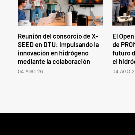
Reunión del consorcio de X-
El Open
SEED en DTU: impulsando la
de PROM
innovación en hidrógeno
futuro d
mediante la colaboración
el hidr
04 AGO 26
04 AGO 2