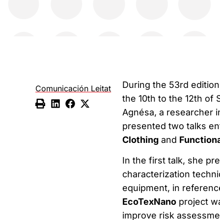
During the 53rd editio
Comunicación Leitat
the 10th to the 12th of
Agnésa, a researcher i
presented two talks ent
Clothing
and
Functiona
In the first talk, she 
characterization techni
equipment, in referenc
EcoTexNano
project wa
improve risk assessmen