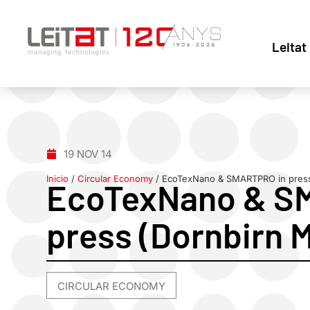
Leitat
19 NOV 14
Inicio
/
Circular Economy
/
EcoTexNano & SMARTPRO in press
EcoTexNano & S
press (Dornbirn 
CIRCULAR ECONOMY