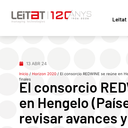
Leitat
13 ABR 24
Inicio
/
Horizon 2020
/
El consorcio REDWINE se reúne en Heng
finales
El consorcio RE
en Hengelo (Paíse
revisar avances y 