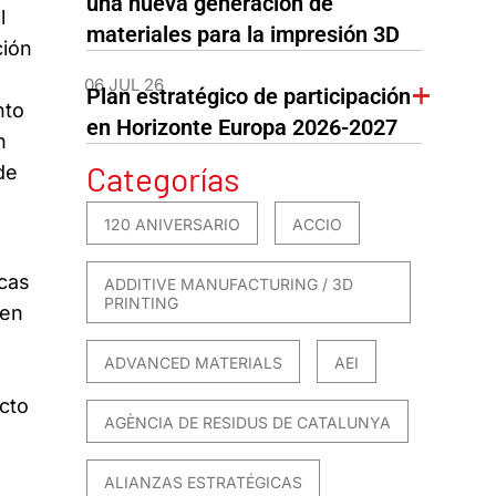
una nueva generación de
l
materiales para la impresión 3D
ción
06 JUL 26
Plan estratégico de participación
nto
en Horizonte Europa 2026-2027
n
Categorías
de
120 ANIVERSARIO
ACCIO
icas
ADDITIVE MANUFACTURING / 3D
PRINTING
 en
ADVANCED MATERIALS
AEI
cto
AGÈNCIA DE RESIDUS DE CATALUNYA
ALIANZAS ESTRATÉGICAS