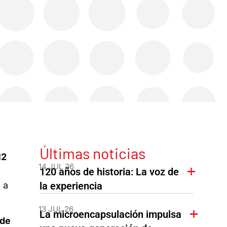
Últimas noticias
12
14 JUL 26
120 años de historia: La voz de
 a
la experiencia
13 JUL 26
La microencapsulación impulsa
 de