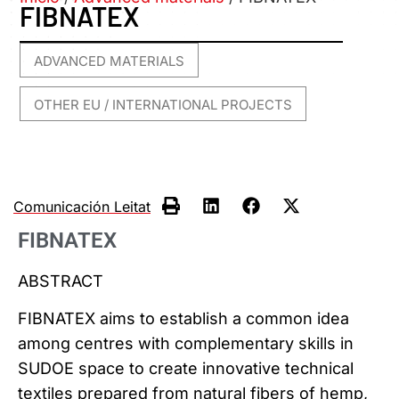
FIBNATEX
ADVANCED MATERIALS
,
OTHER EU / INTERNATIONAL PROJECTS
Comunicación Leitat
FIBNATEX
ABSTRACT
FIBNATEX aims to establish a common idea
among centres with complementary skills in
SUDOE space to create innovative technical
textiles prepared from natural fibers of hemp,