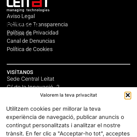
Aviso Legal
HERACLES
Política de Transparencia
Política de Privacidad
23 JUN 26
Canal de Denuncias
Política de Cookies
VISÍTANOS
Sede Central Leitat
C/ de la Innovació, 2
Valorem la teva privacitat
08225 Terrassa, (Barcelona)
Conoce todas nuestras sedes
Utilitzem cookies per millorar la teva
GIGA-3
experiència de navegació, publicar anuncis o
contingut personalitzats i analitzar el nostre
23 JUN 26
CONTÁCTANOS
trànsit. En fer clic a "Acceptar-ho tot", acceptes
Tel. (+34) 937 882 300