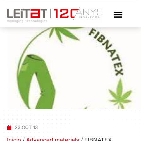
23 OCT 13
Inicio
/
Advanced materials
/
FIBNATEX