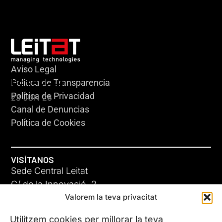
Aviso Legal
HERACLES
Política de Transparencia
Política de Privacidad
23 JUN 26
Canal de Denuncias
Política de Cookies
VISÍTANOS
Sede Central Leitat
C/ de la Innovació, 2
Valorem la teva privacitat
08225 Terrassa, (Barcelona)
Conoce todas nuestras sedes
Utilitzem cookies per millorar la teva