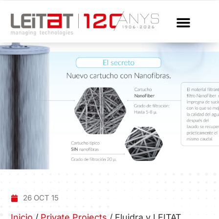
26 OCT 15
Inicio
/
Private Projects
/
Fluidra y LEITAT