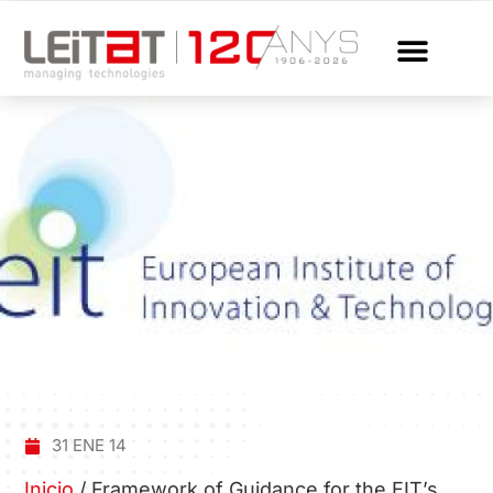
31 ENE 14
Inicio
/
Framework of Guidance for the EIT’s