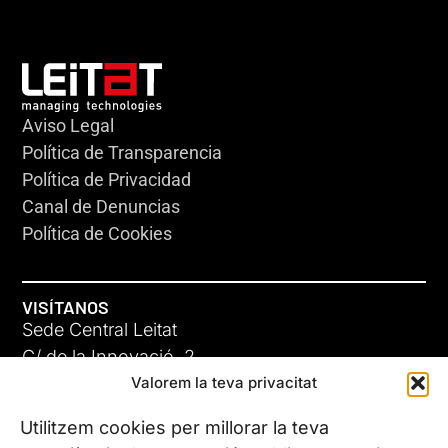
Aviso Legal
Política de Transparencia
Política de Privacidad
Canal de Denuncias
Política de Cookies
VISÍTANOS
Sede Central Leitat
C/ de la Innovació, 2
Valorem la teva privacitat
08225 Terrassa, (Barcelona)
Conoce todas nuestras sedes
Utilitzem cookies per millorar la teva