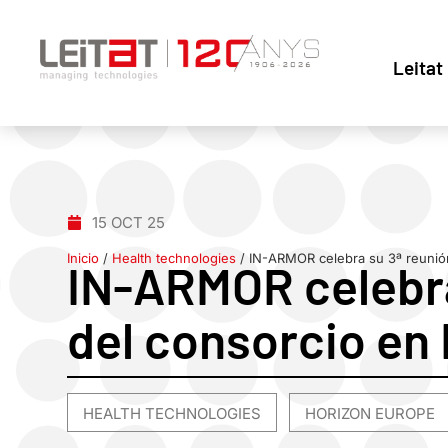
Leitat
15 OCT 25
Inicio
/
Health technologies
/
IN-ARMOR celebra su 3ª reunión
IN-ARMOR celebra
del consorcio en 
HEALTH TECHNOLOGIES
HORIZON EUROPE
,