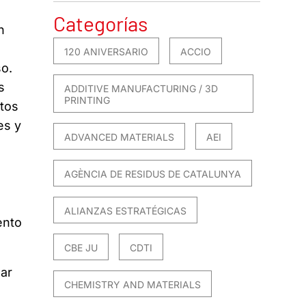
Categorías
n
120 ANIVERSARIO
ACCIO
o.
s
ADDITIVE MANUFACTURING / 3D
PRINTING
ntos
es y
ADVANCED MATERIALS
AEI
AGÈNCIA DE RESIDUS DE CATALUNYA
ALIANZAS ESTRATÉGICAS
ento
CBE JU
CDTI
zar
CHEMISTRY AND MATERIALS