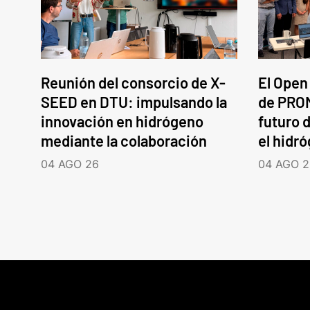
Reunión del consorcio de X-
El Open
SEED en DTU: impulsando la
de PROM
innovación en hidrógeno
futuro d
mediante la colaboración
el hidr
04 AGO 26
04 AGO 2