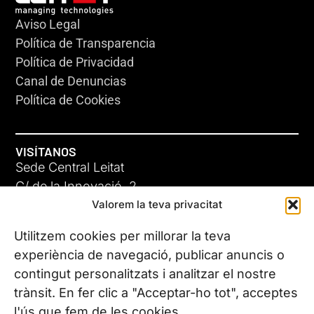
Aviso Legal
Política de Transparencia
Política de Privacidad
Canal de Denuncias
Política de Cookies
VISÍTANOS
Sede Central Leitat
C/ de la Innovació, 2
Valorem la teva privacitat
08225 Terrassa, (Barcelona)
Conoce todas nuestras sedes
Utilitzem cookies per millorar la teva
experiència de navegació, publicar anuncis o
contingut personalitzats i analitzar el nostre
CONTÁCTANOS
trànsit. En fer clic a "Acceptar-ho tot", acceptes
Tel. (+34) 937 882 300
l'ús que fem de les cookies.