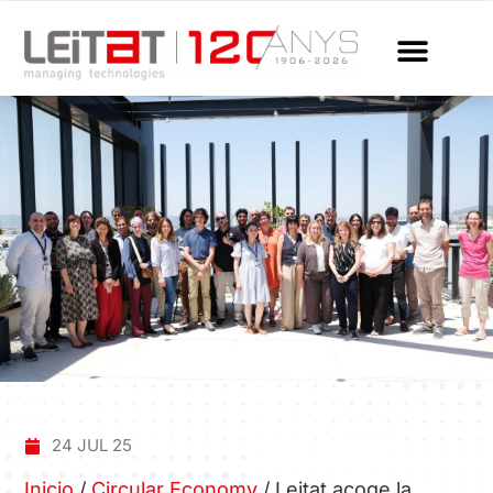
24 JUL 25
Inicio
/
Circular Economy
/
Leitat acoge la