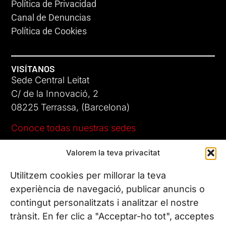
Política de Privacidad
Canal de Denuncias
Política de Cookies
VISÍTANOS
Sede Central Leitat
C/ de la Innovació, 2
08225 Terrassa, (Barcelona)
Conoce todas nuestras sedes
Valorem la teva privacitat
CONTÁCTANOS
Tel. (+34) 937 882 300
Utilitzem cookies per millorar la teva
experiència de navegació, publicar anuncis o
contingut personalitzats i analitzar el nostre
SÍGUENOS
trànsit. En fer clic a "Acceptar-ho tot", acceptes