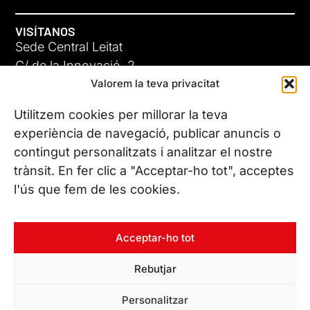
VISÍTANOS
Sede Central Leitat
C/ de la Innovació, 2
Valorem la teva privacitat
08225 Terrassa, (Barcelona)
Conoce todas nuestras sedes
Utilitzem cookies per millorar la teva
experiència de navegació, publicar anuncis o
contingut personalitzats i analitzar el nostre
CONTÁCTANOS
trànsit. En fer clic a "Acceptar-ho tot", acceptes
Tel. (+34) 937 882 300
l'ús que fem de les cookies.
SÍGUENOS
Acceptar-ho tot
Rebutjar
© Copyright 2026 Leitat – Managing Technologies. Todos los
Personalitzar
derechos reservados