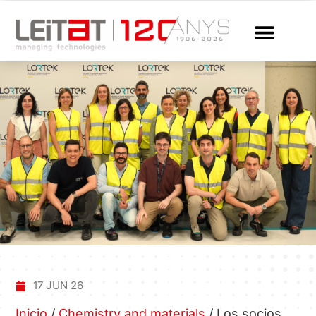
17 JUN 26
Inicio
/
Chemistry and materials
/
Los socios