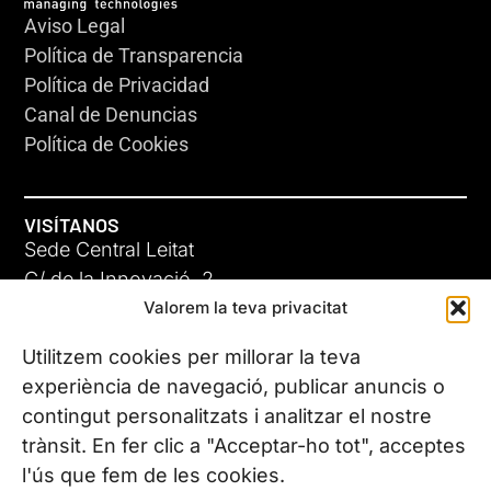
Aviso Legal
Política de Transparencia
Política de Privacidad
Canal de Denuncias
Política de Cookies
VISÍTANOS
Sede Central Leitat
C/ de la Innovació, 2
Valorem la teva privacitat
08225 Terrassa, (Barcelona)
Conoce todas nuestras sedes
Utilitzem cookies per millorar la teva
experiència de navegació, publicar anuncis o
contingut personalitzats i analitzar el nostre
CONTÁCTANOS
trànsit. En fer clic a "Acceptar-ho tot", acceptes
Tel. (+34) 937 882 300
l'ús que fem de les cookies.