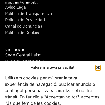
Aviso Legal
Política de Transparencia
Política de Privacidad
Canal de Denuncias
Política de Cookies
VISÍTANOS
Sede Central Leitat
C/ de la Innovació, 2
Valorem la teva privacitat
08225 Terrassa, (Barcelona)
Conoce todas nuestras sedes
Utilitzem cookies per millorar la teva
experiència de navegació, publicar anuncis o
contingut personalitzats i analitzar el nostre
CONTÁCTANOS
trànsit. En fer clic a "Acceptar-ho tot", acceptes
Tel. (+34) 937 882 300
l'ús que fem de les cookies.