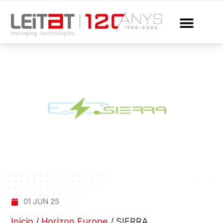
01 JUN 25
Inicio
/
Horizon Europe
/
SIERRA