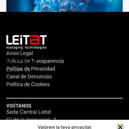
Aviso Legal
HERACLES
Política de Transparencia
Política de Privacidad
23 JUN 26
Canal de Denuncias
Política de Cookies
VISÍTANOS
Sede Central Leitat
C/ de la Innovació, 2
Valorem la teva privacitat
08225 Terrassa, (Barcelona)