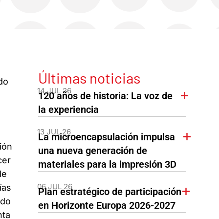
Últimas noticias
ido
14 JUL 26
120 años de historia: La voz de
la experiencia
13 JUL 26
La microencapsulación impulsa
ión
una nueva generación de
cer
materiales para la impresión 3D
de
06 JUL 26
ías
Plan estratégico de participación
ido
en Horizonte Europa 2026-2027
nta