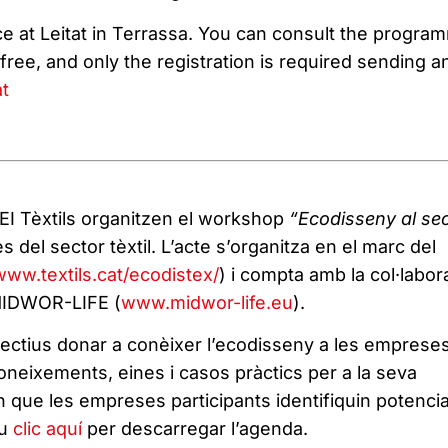
ce at Leitat in Terrassa. You can consult the progra
ree, and only the registration is required sending a
at
 AEI Tèxtils organitzen el workshop
“Ecodisseny al se
es del sector tèxtil. L’acte s’organitza en el marc del
www.textils.cat/ecodistex/
) i compta amb la col·labor
MIDWOR-LIFE (
www.midwor-life.eu
).
jectius donar a conèixer l’ecodisseny a les empreses
oneixements, eines i casos pràctics per a la seva
 que les empreses participants identifiquin potencia
eu
clic aquí
per descarregar l’agenda.