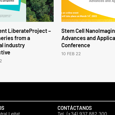
nt LiberateProject –
Stem Cell NanoImagin
neries from a
Advances and Applica
l industry
Conference
tive
10 FEB 22
2
OS
CONTÁCTANOS
ral Leitat
Tel. (+34) 937 882 300