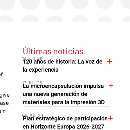
Últimas noticias
14 JUL 26
120 años de historia: La voz de
la experiencia
of
13 JUL 26
La microencapsulación impulsa
una nueva generación de
give
materiales para la impresión 3D
case
ain
06 JUL 26
Plan estratégico de participación
en Horizonte Europa 2026-2027