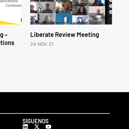
g –
Liberate Review Meeting
tions
24 NOV 21
SÍGUENOS