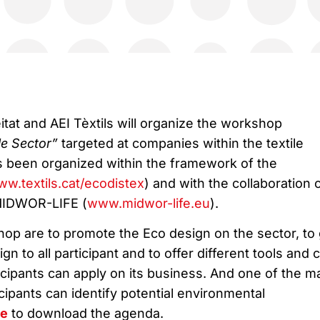
tat and AEI Tèxtils will organize the workshop
le Sector”
targeted at companies within the textile
s been organized within the framework of the
w.textils.cat/ecodistex
) and with the collaboration 
MIDWOR-LIFE (
www.midwor-life.eu
).
op are to promote the Eco design on the sector, to 
 to all participant and to offer different tools and 
cipants can apply on its business. And one of the m
ticipants can identify potential environmental
re
to download the agenda.