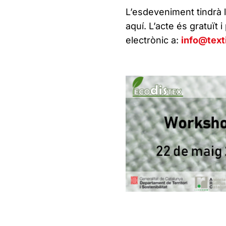
L’esdeveniment tindrà l
aquí. L’acte és gratuït 
electrònic a:
info@texti