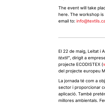
The event will take pla
here. The workshop is f
email to:
info@textils.c
El 22 de maig, Leitat i
tèxtil”
, dirigit a empres
projecte ECODISTEX (
del projecte europeu 
La jornada té com a ob
sector i proporcionar c
aplicació. També pretén
millores ambientals. F