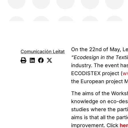
On the 22nd of May, Lei
Comunicación Leitat
“Ecodesign in the Texti
industry. The event ha
ECODISTEX project (
ww
the European project 
The aims of the Worksh
knowledge on eco-design
studies where the parti
aims is that all the par
improvement. Click
he