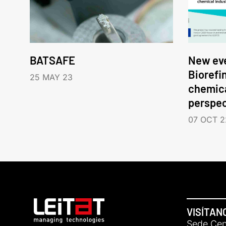
BATSAFE
New eve
Biorefi
25 MAY 23
chemica
perspec
07 OCT 2
VISÍTAN
Sede Cent