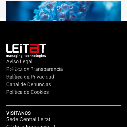
Aviso Legal
HERACLES
Política de Transparencia
Política de Privacidad
23 JUN 26
Canal de Denuncias
Política de Cookies
VISÍTANOS
Sede Central Leitat
C/ de la Innovació, 2