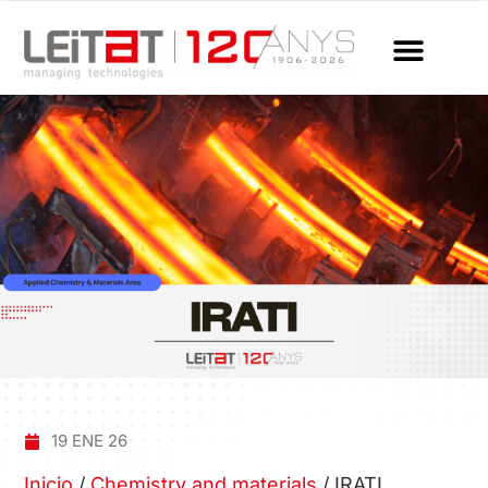
19 ENE 26
Inicio
/
Chemistry and materials
/
IRATI